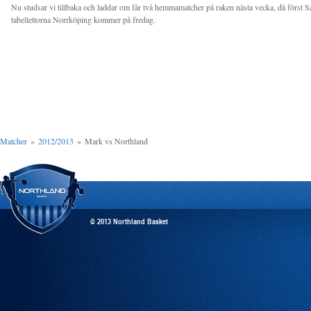
Nu studsar vi tillbaka och laddar om får två hemmamatcher på raken nästa vecka, då först 
tabellettorna Norrköping kommer på fredag.
Matcher
»
2012/2013
»
Mark vs Northland
© 2013 Northland Basket