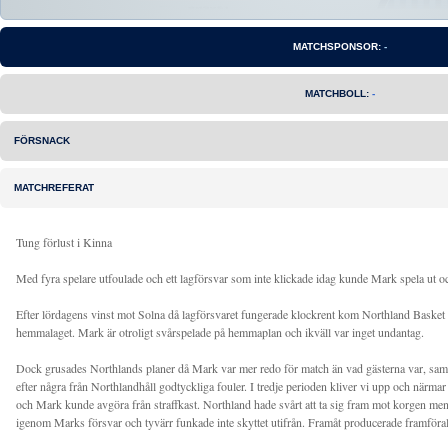
MATCHSPONSOR:
-
MATCHBOLL:
-
FÖRSNACK
MATCHREFERAT
Tung förlust i Kinna
Med fyra spelare utfoulade och ett lagförsvar som inte klickade idag kunde Mark spela ut
Efter lördagens vinst mot Solna då lagförsvaret fungerade klockrent kom Northland Basket 
hemmalaget. Mark är otroligt svårspelade på hemmaplan och ikväll var inget undantag.
Dock grusades Northlands planer då Mark var mer redo för match än vad gästerna var, samt
efter några från Northlandhåll godtyckliga fouler. I tredje perioden kliver vi upp och närma
och Mark kunde avgöra från straffkast. Northland hade svårt att ta sig fram mot korgen me
igenom Marks försvar och tyvärr funkade inte skyttet utifrån. Framåt producerade framförall