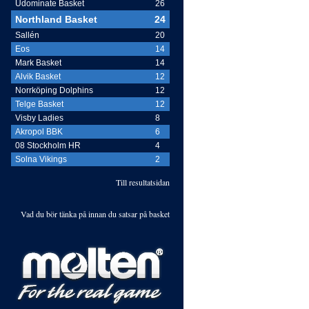
Udominate Basket
26
MATCHSPONSOR:
NCC
Northland Basket
24
Sallén
20
Eos
14
ELSCHEMA:
2014/2015
Mark Basket
14
Alvik Basket
12
Norrköping Dolphins
12
Telge Basket
12
Visby Ladies
8
Akropol BBK
6
08 Stockholm HR
4
Solna Vikings
2
Till resultatsidan
Vad du bör tänka på innan du satsar på basket