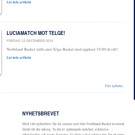
Läs hela artikeln
LUCIAMATCH MOT TELGE!
FREDAG 12 DECEMBER 2014
Northland Basket ställs mot Telge Basket med uppkast 19:00 ikväll!
Läs hela artikeln
Fler nyheter...
NYHETSBREVET
Med vårt nyhetsbrev får du senaste nytt från Northland Basket levererat
direkt till din inkorg. Ta del av spännande matcher, exklusiva
erbjudanden och lagets framsteg. Vi delar också viktiga tips för att njuta