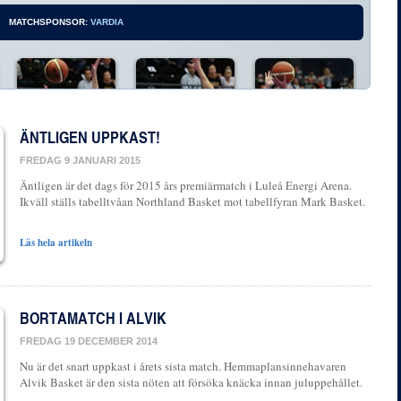
MATCHSPONSOR:
VARDIA
SP
ÄNTLIGEN UPPKAST!
FREDAG 9 JANUARI 2015
Äntligen är det dags för 2015 års premiärmatch i Luleå Energi Arena.
MER OM MATCHEN
MATCHREFERAT
Ikväll ställs tabelltvåan Northland Basket mot tabellfyran Mark Basket.
Läs hela artikeln
BORTAMATCH I ALVIK
FREDAG 19 DECEMBER 2014
Nu är det snart uppkast i årets sista match. Hemmaplansinnehavaren
Alvik Basket är den sista nöten att försöka knäcka innan juluppehållet.