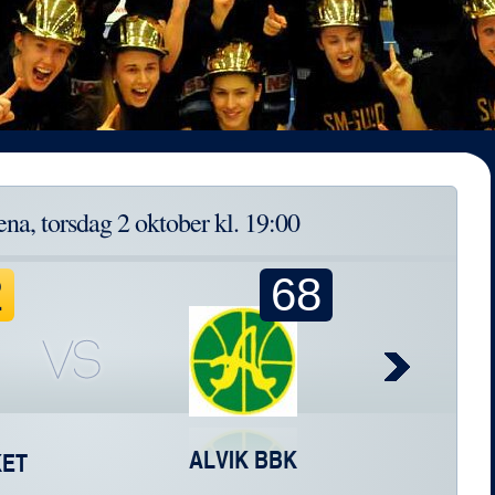
T
na, torsdag 2 oktober kl. 19:00
2
68
ALVIK BBK
KET