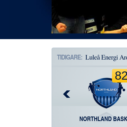
TIDIGARE:
Luleå Energi Are
8
NORTHLAND BAS